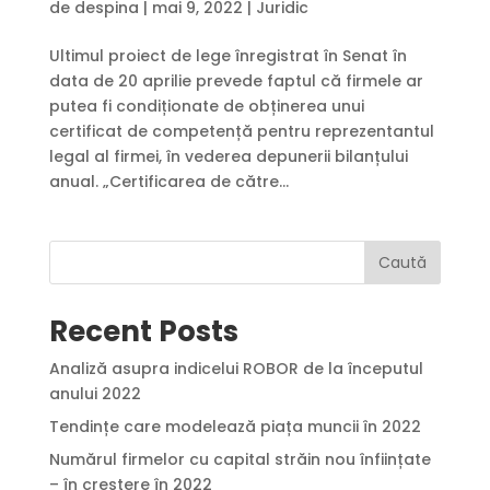
de
despina
|
mai 9, 2022
|
Juridic
Ultimul proiect de lege înregistrat în Senat în
data de 20 aprilie prevede faptul că firmele ar
putea fi condiționate de obținerea unui
certificat de competență pentru reprezentantul
legal al firmei, în vederea depunerii bilanțului
anual. „Certificarea de către...
Caută
Recent Posts
Analiză asupra indicelui ROBOR de la începutul
anului 2022
Tendințe care modelează piața muncii în 2022
Numărul firmelor cu capital străin nou înființate
– în creștere în 2022