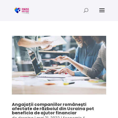
Angajații companiilor românești
afectate de războiul din Ucraina pot
beneficia de ajutor financiar
de
despina
|
mai 21, 2022
|
Economie &