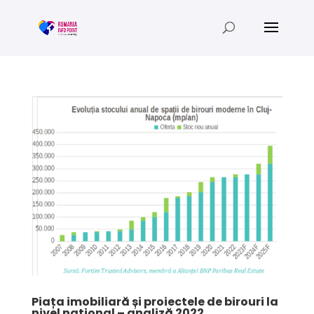
Piața imobiliară și proiectele de birouri la
nivel național – analiză 2022